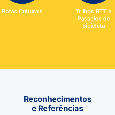
Rotas Culturais
Trilhos BTT e
Passeios de
Bicicleta
Reconhecimentos
e Referências