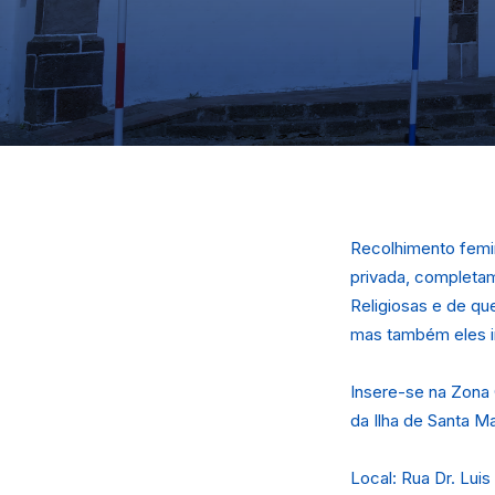
Recolhimento femin
privada, completa
Religiosas e de qu
mas também eles i
Insere-se na Zona 
da Ilha de Santa M
Local: Rua Dr. Luis