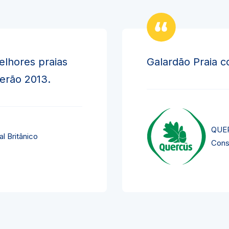
elhores praias
Galardão Praia c
verão 2013.
QUER
l Britânico
Cons