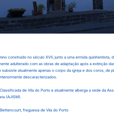
ino construído no século XVII, junto a uma ermida quinhentista, 
mente adulterado com as obras de adaptação após a extinção da
e subsiste atualmente apenas o corpo da igreja e dos coros, de pl
nteriormente descaracterizados.
Classificada de Vila do Porto e atualmente alberga a sede da A
aria (AJISM).
 Bettencourt, freguesia de Vila do Porto