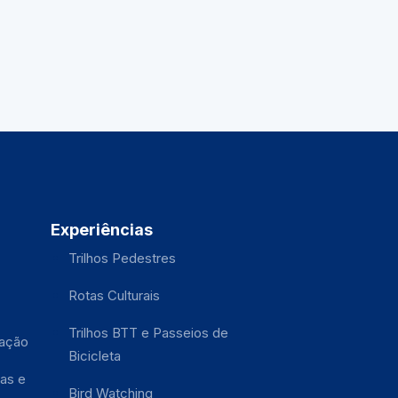
Experiências
Trilhos Pedestres
Rotas Culturais
Trilhos BTT e Passeios de
tação
Bicicleta
as e
Bird Watching