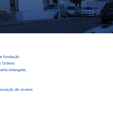
de fundação
s Ordens
anta retangular,
ssociação de Jovens