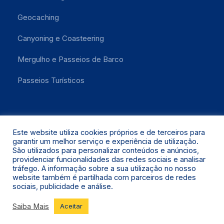
Geocaching
Canyoning e Coasteering
Mergulho e Passeios de Barco
Passeios Turísticos
Este website utiliza cookies próprios e de terceiros para
garantir um melhor serviço e experiência de utilização.
São utilizados para personalizar conteúdos e anúncios,
providenciar funcionalidades das redes sociais e analisar
Santa Maria 2021 © Todos os Direitos Reservados.
tráfego. A informação sobre a sua utilização no nosso
website também é partilhada com parceiros de redes
sociais, publicidade e análise.
Saiba Mais
Aceitar