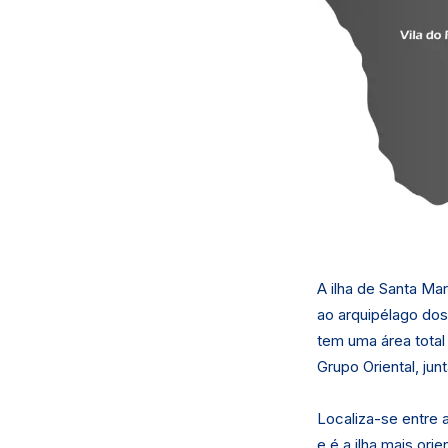
A ilha de Santa Ma
ao arquipélago dos 
tem uma área total
Grupo Oriental, ju
Localiza-se entre 
e é a ilha mais ori