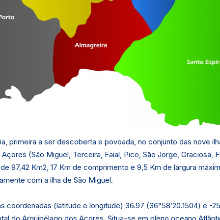
ria, primeira a ser descoberta e povoada, no conjunto das nove il
Açores (São Miguel, Terceira, Faial, Pico, São Jorge, Graciosa, F
 de 97,42 Km2, 17 Km de comprimento e 9,5 Km de largura máxim
ntamente com a ilha de São Miguel.
as coordenadas (latitude e longitude) 36.97 (36°58’20.1504) e -25
ental do Arquipélago dos Açores. Situa-se em pleno oceano Atlânti