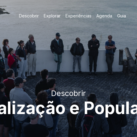
Descobrir
Explorar
Experiências
Agenda
Guia
Descobrir
alização e Popul