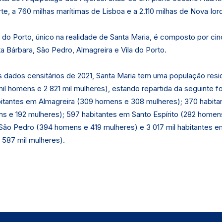
te, a 760 milhas marítimas de Lisboa e a 2.110 milhas de Nova Ior
 do Porto, único na realidade de Santa Maria, é composto por cin
ta Bárbara, São Pedro, Almagreira e Vila do Porto.
 dados censitários de 2021, Santa Maria tem uma população resid
mil homens e 2 821 mil mulheres), estando repartida da seguinte f
bitantes em Almagreira (309 homens e 308 mulheres); 370 habita
s e 192 mulheres); 597 habitantes em Santo Espírito (282 homen
São Pedro (394 homens e 419 mulheres) e 3 017 mil habitantes em
 587 mil mulheres).