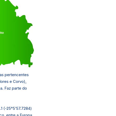
has pertencentes
lores e Corvo),
a. Faz parte do
.1 (-25°5’57.7284)
co, entre a Europa