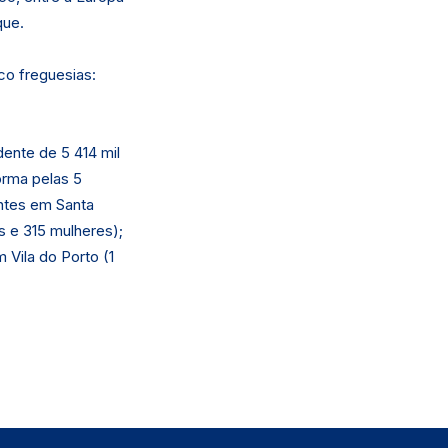
que.
co freguesias:
ente de 5 414 mil
orma pelas 5
ntes em Santa
s e 315 mulheres);
 Vila do Porto (1