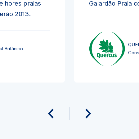
elhores praias
Galardão Praia c
verão 2013.
QUER
l Britânico
Cons