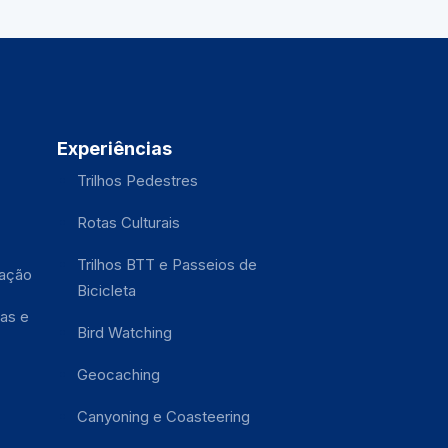
Experiências
Trilhos Pedestres
Rotas Culturais
Trilhos BTT e Passeios de
tação
Bicicleta
as e
Bird Watching
Geocaching
Canyoning e Coasteering