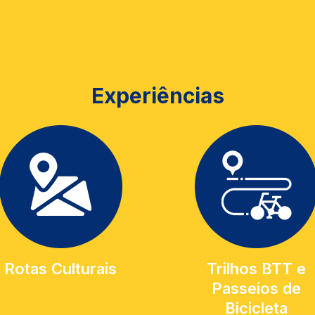
Experiências
Rotas Culturais
Trilhos BTT e
Passeios de
Bicicleta