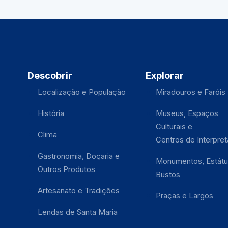
Descobrir
Explorar
Localização e População
Miradouros e Faróis
História
Museus, Espaços
Culturais e
Clima
Centros de Interpre
Gastronomia, Doçaria e
Monumentos, Estátu
Outros Produtos
Bustos
Artesanato e Tradições
Praças e Largos
Lendas de Santa Maria