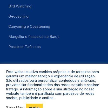
Bird Watching
Geocaching
Canyoning e Coasteering
Mergulho e Passeios de Barco
Passeios Turísticos
Este website utiliza cookies próprios e de terceiros para
garantir um melhor serviço e experiência de utilização.
São utilizados para personalizar conteúdos e anúncios,
providenciar funcionalidades das redes sociais e analisar
Santa Maria 2021 © Todos os Direitos Reservados.
tráfego. A informação sobre a sua utilização no nosso
website também é partilhada com parceiros de redes
sociais, publicidade e análise.
Saiba Mais
Aceitar