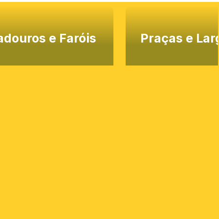
adouros e Faróis
Praças e Lar