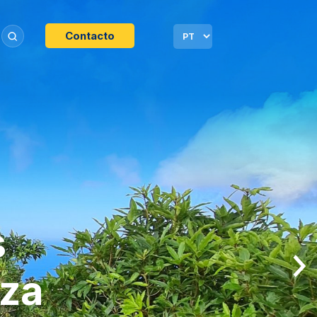
Contacto
s
eza