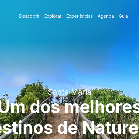
Descobrir
Explorar
Experiências
Agenda
Guia
Santa Maria
Um dos melhore
stinos de Natur