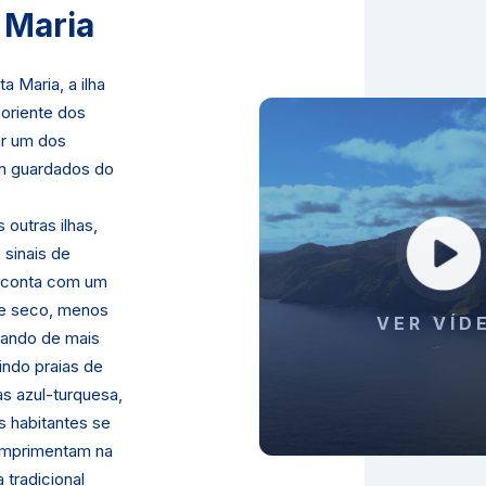
 Maria
ta Maria, a ilha
 oriente dos
ir um dos
m guardados do
 outras ilhas,
 sinais de
e conta com um
 e seco, menos
VER VÍD
tando de mais
indo praias de
as azul-turquesa,
s habitantes se
mprimentam na
 tradicional