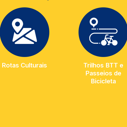
Rotas Culturais
Trilhos BTT e
Passeios de
Bicicleta