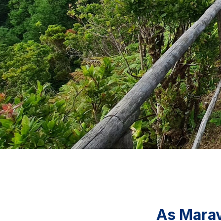
As Marav