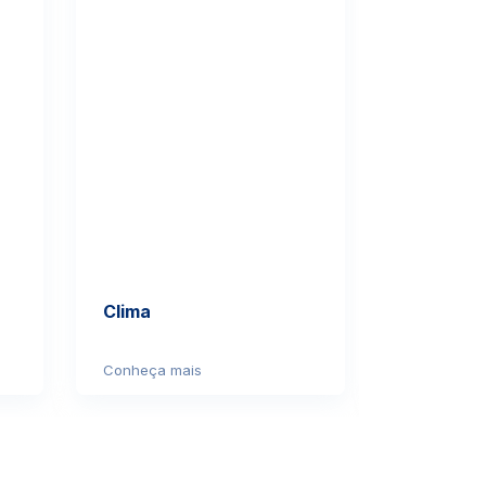
Clima
Gastrono
Outros P
Conheça mais
Conheça m