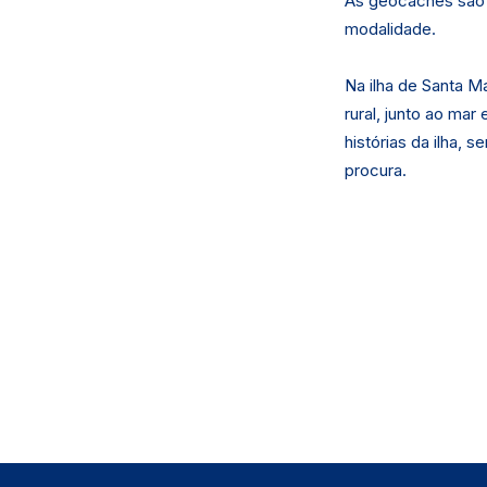
As geocaches são l
modalidade.
Na ilha de Santa M
rural, junto ao ma
histórias da ilha,
procura.