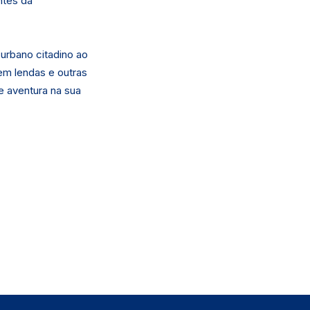
ntes da
urbano citadino ao
em lendas e outras
e aventura na sua