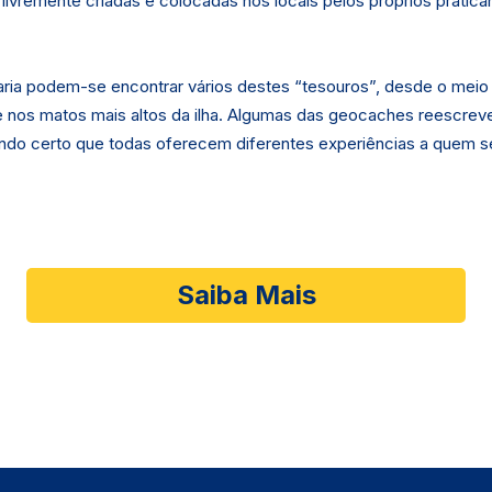
ivremente criadas e colocadas nos locais pelos próprios pratica
aria podem-se encontrar vários destes “tesouros”, desde o meio 
r e nos matos mais altos da ilha. Algumas das geocaches reescrev
 sendo certo que todas oferecem diferentes experiências a quem s
Saiba Mais