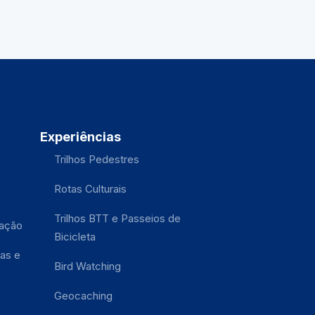
Experiências
Trilhos Pedestres
Rotas Culturais
Trilhos BTT e Passeios de
tação
Bicicleta
as e
Bird Watching
Geocaching