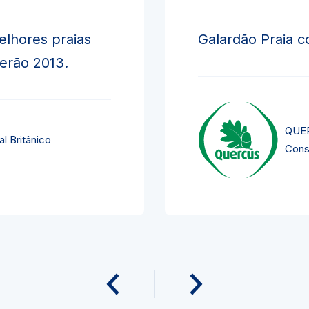
elhores praias
Galardão Praia c
verão 2013.
QUER
l Britânico
Cons