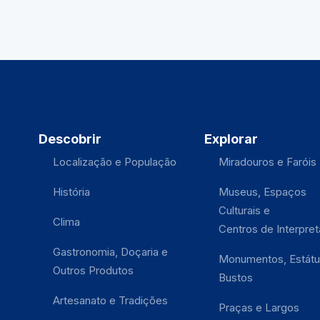
Descobrir
Explorar
Localização e População
Miradouros e Faróis
História
Museus, Espaços
Culturais e
Clima
Centros de Interpre
Gastronomia, Doçaria e
Monumentos, Estátu
Outros Produtos
Bustos
Artesanato e Tradições
Praças e Largos