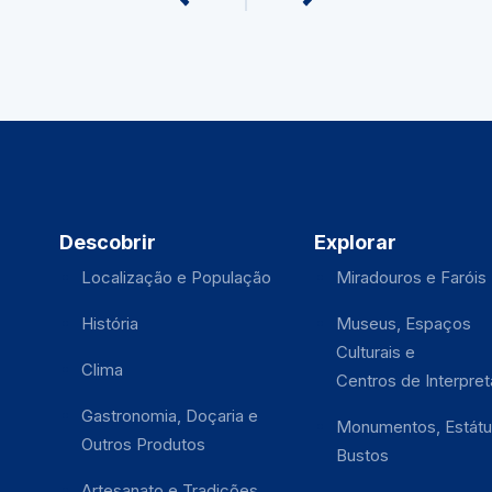
Descobrir
Explorar
Localização e População
Miradouros e Faróis
História
Museus, Espaços
Culturais e
Clima
Centros de Interpre
Gastronomia, Doçaria e
Monumentos, Estátu
Outros Produtos
Bustos
Artesanato e Tradições