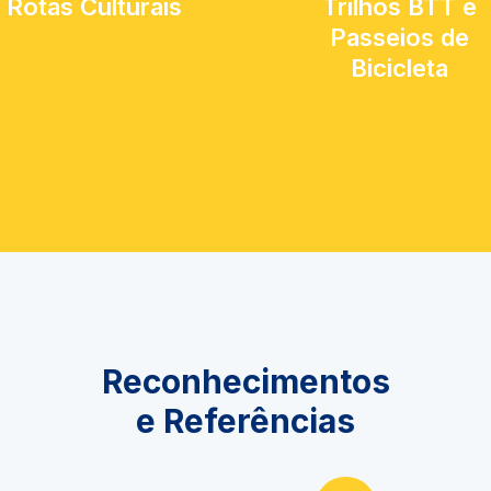
Rotas Culturais
Trilhos BTT e
Passeios de
Bicicleta
Reconhecimentos
e Referências