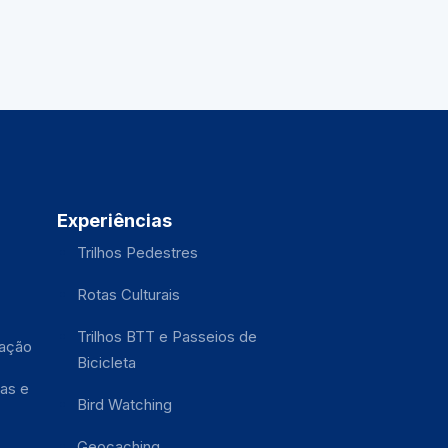
Experiências
Trilhos Pedestres
Rotas Culturais
Trilhos BTT e Passeios de
tação
Bicicleta
as e
Bird Watching
Geocaching