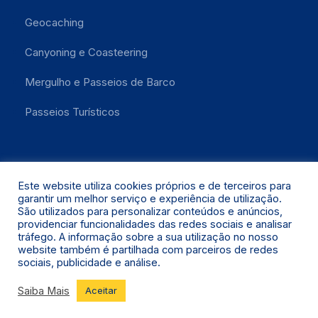
Geocaching
Canyoning e Coasteering
Mergulho e Passeios de Barco
Passeios Turísticos
Este website utiliza cookies próprios e de terceiros para
garantir um melhor serviço e experiência de utilização.
São utilizados para personalizar conteúdos e anúncios,
providenciar funcionalidades das redes sociais e analisar
Santa Maria 2021 © Todos os Direitos Reservados.
tráfego. A informação sobre a sua utilização no nosso
website também é partilhada com parceiros de redes
sociais, publicidade e análise.
Saiba Mais
Aceitar