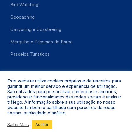
Bird Watching
Geocaching
Canyoning e Coasteering
Mergulho e Passeios de Barco
Passeios Turísticos
Este website utiliza cookies próprios e de terceiros para
garantir um melhor serviço e experiência de utilização.
São utilizados para personalizar conteúdos e anúncios,
providenciar funcionalidades das redes sociais e analisar
tráfego. A informação sobre a sua utilização no nosso
Santa Maria 2021 © Todos os Direitos Reservados.
website também é partilhada com parceiros de redes
sociais, publicidade e análise.
Saiba Mais
Aceitar