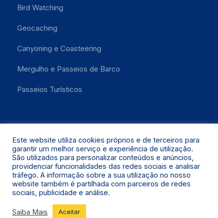
Bird Watching
Geocaching
Canyoning e Coasteering
Mergulho e Passeios de Barco
Passeios Turísticos
Este website utiliza cookies próprios e de terceiros para
garantir um melhor serviço e experiência de utilização.
São utilizados para personalizar conteúdos e anúncios,
providenciar funcionalidades das redes sociais e analisar
Santa Maria 2021 © Todos os Direitos Reservados.
tráfego. A informação sobre a sua utilização no nosso
website também é partilhada com parceiros de redes
sociais, publicidade e análise.
Saiba Mais
Aceitar