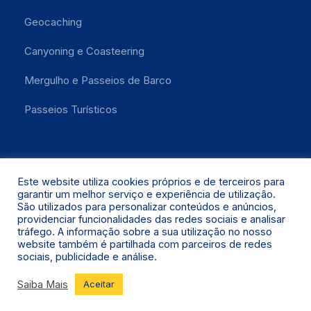
Geocaching
Canyoning e Coasteering
Mergulho e Passeios de Barco
Passeios Turísticos
Este website utiliza cookies próprios e de terceiros para
garantir um melhor serviço e experiência de utilização.
São utilizados para personalizar conteúdos e anúncios,
providenciar funcionalidades das redes sociais e analisar
Santa Maria 2021 © Todos os Direitos Reservados.
tráfego. A informação sobre a sua utilização no nosso
website também é partilhada com parceiros de redes
sociais, publicidade e análise.
Saiba Mais
Aceitar