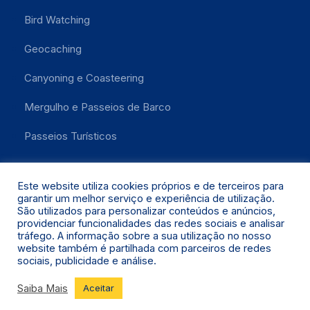
Bird Watching
Geocaching
Canyoning e Coasteering
Mergulho e Passeios de Barco
Passeios Turísticos
Este website utiliza cookies próprios e de terceiros para
garantir um melhor serviço e experiência de utilização.
São utilizados para personalizar conteúdos e anúncios,
providenciar funcionalidades das redes sociais e analisar
tráfego. A informação sobre a sua utilização no nosso
website também é partilhada com parceiros de redes
Santa Maria 2021 © Todos os Direitos Reservados.
sociais, publicidade e análise.
Saiba Mais
Aceitar