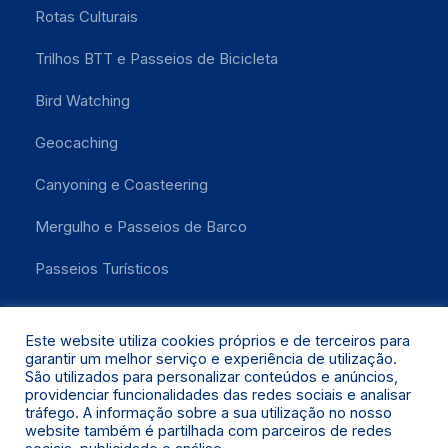
Rotas Culturais
Trilhos BTT e Passeios de Bicicleta
Bird Watching
Geocaching
Canyoning e Coasteering
Mergulho e Passeios de Barco
Passeios Turísticos
Este website utiliza cookies próprios e de terceiros para
garantir um melhor serviço e experiência de utilização.
São utilizados para personalizar conteúdos e anúncios,
providenciar funcionalidades das redes sociais e analisar
tráfego. A informação sobre a sua utilização no nosso
website também é partilhada com parceiros de redes
Santa Maria 2021 © Todos os Direitos Reservados.