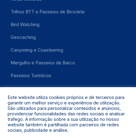
Trilhos BTT e Passeios de Bicicleta
Bird Watching
Geocaching
Canyoning e Coasteering
Mergulho e Passeios de Barco
Passeios Turísticos
Este website utiliza cookies próprios e de terceiros para
garantir um melhor serviço e experiência de utilização.
São utilizados para personalizar conteúdos e anúncios,
providenciar funcionalidades das redes sociais e analisar
tráfego. A informação sobre a sua utilização no nosso
website também é partilhada com parceiros de redes
Santa Maria 2021 © Todos os Direitos Reservados.
sociais, publicidade e análise.