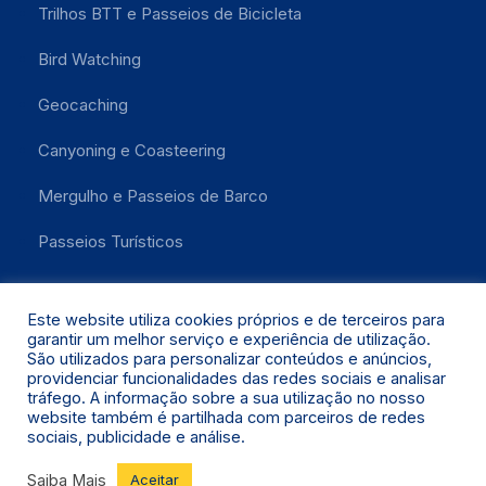
Trilhos BTT e Passeios de Bicicleta
Bird Watching
Geocaching
Canyoning e Coasteering
Mergulho e Passeios de Barco
Passeios Turísticos
Este website utiliza cookies próprios e de terceiros para
garantir um melhor serviço e experiência de utilização.
São utilizados para personalizar conteúdos e anúncios,
providenciar funcionalidades das redes sociais e analisar
tráfego. A informação sobre a sua utilização no nosso
website também é partilhada com parceiros de redes
Santa Maria 2021 © Todos os Direitos Reservados.
sociais, publicidade e análise.
Saiba Mais
Aceitar