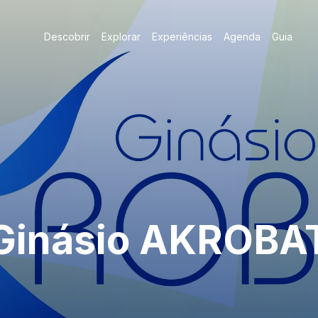
Descobrir
Explorar
Experiências
Agenda
Guia
Ginásio AKROBA