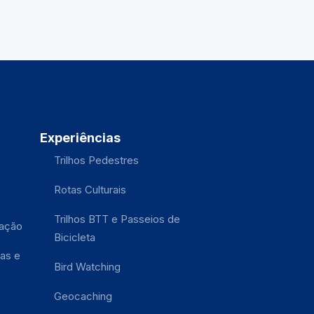
Experiências
Trilhos Pedestres
Rotas Culturais
Trilhos BTT e Passeios de
tação
Bicicleta
as e
Bird Watching
Geocaching