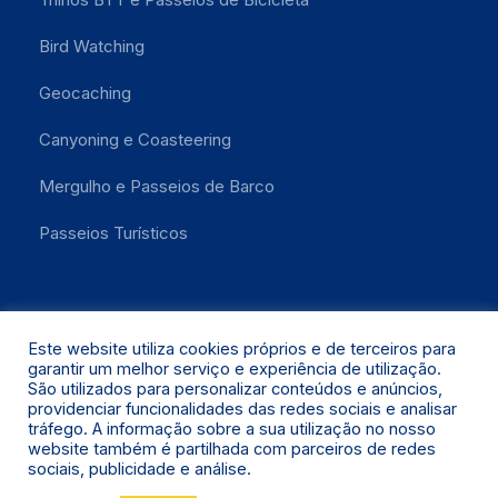
Bird Watching
Geocaching
Canyoning e Coasteering
Mergulho e Passeios de Barco
Passeios Turísticos
Este website utiliza cookies próprios e de terceiros para
garantir um melhor serviço e experiência de utilização.
São utilizados para personalizar conteúdos e anúncios,
providenciar funcionalidades das redes sociais e analisar
Santa Maria 2021 © Todos os Direitos Reservados.
tráfego. A informação sobre a sua utilização no nosso
website também é partilhada com parceiros de redes
sociais, publicidade e análise.