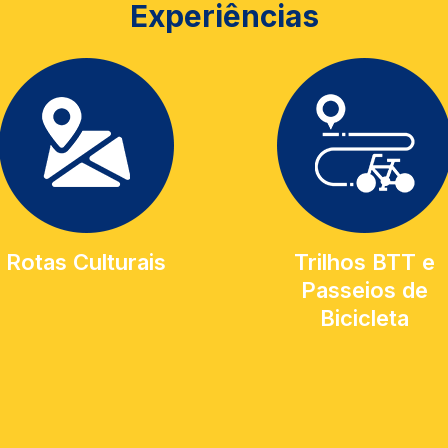
Experiências
Rotas Culturais
Trilhos BTT e
Passeios de
Bicicleta