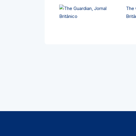
The 
Britâ