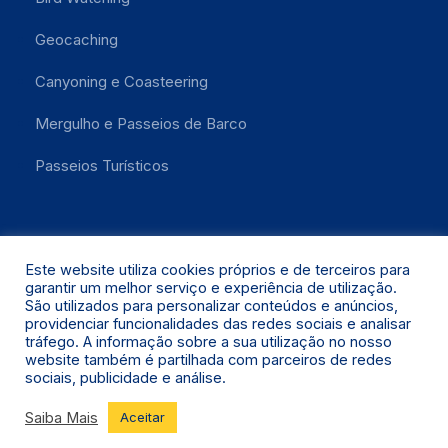
Geocaching
Canyoning e Coasteering
Mergulho e Passeios de Barco
Passeios Turísticos
Este website utiliza cookies próprios e de terceiros para
garantir um melhor serviço e experiência de utilização.
São utilizados para personalizar conteúdos e anúncios,
providenciar funcionalidades das redes sociais e analisar
Santa Maria 2021 © Todos os Direitos Reservados.
tráfego. A informação sobre a sua utilização no nosso
website também é partilhada com parceiros de redes
sociais, publicidade e análise.
Saiba Mais
Aceitar