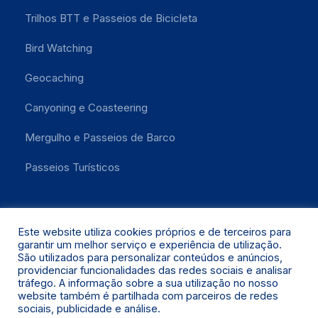
Trilhos BTT e Passeios de Bicicleta
Bird Watching
Geocaching
Canyoning e Coasteering
Mergulho e Passeios de Barco
Passeios Turísticos
Este website utiliza cookies próprios e de terceiros para
garantir um melhor serviço e experiência de utilização.
São utilizados para personalizar conteúdos e anúncios,
providenciar funcionalidades das redes sociais e analisar
tráfego. A informação sobre a sua utilização no nosso
Santa Maria 2021 © Todos os Direitos Reservados.
website também é partilhada com parceiros de redes
sociais, publicidade e análise.