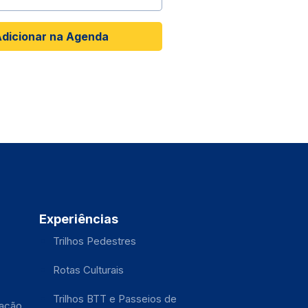
dicionar na Agenda
Experiências
Trilhos Pedestres
Rotas Culturais
Trilhos BTT e Passeios de
tação