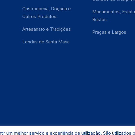
Gastronomia, Doçaria e
Monumentos, Estátu
Outros Produtos
Bustos
Artesanato e Tradições
Praças e Largos
Lendas de Santa Maria
tir um melhor serviço e experiência de utilização. São utilizados 