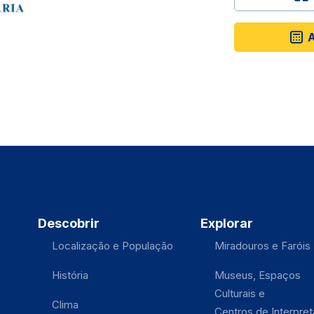
A
Descobrir
Explorar
Localização e População
Miradouros e Faróis
História
Museus, Espaços
Culturais e
Clima
Centros de Interpre