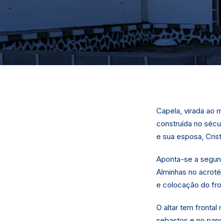
Capela, virada ao 
construída no sécu
e sua esposa, Crist
Aponta-se a segun
Alminhas no acrotér
e colocação do fron
O altar tem fronta
sebastos e no pan