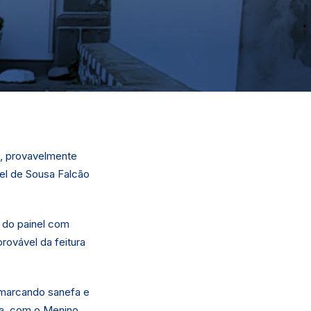
s, provavelmente
uel de Sousa Falcão
 do painel com
rovável da feitura
, marcando sanefa e
a, com o Menino.