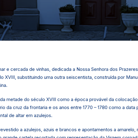
mar e cercada de vinhas, dedicada a Nossa Senhora dos Prazere
lo XVIII, substituindo uma outra seiscentista, construída por Man
ina.
da metade do século XVIII como a época provável da colocação
io da cruz da frontaria e os anos entre 1770 – 1780 como a data p
tal de altar em azulejos.
l revestido a azulejos, azuis e brancos e apontamentos a amarelo
o grande cartela recortada com representação da Virgem coroad