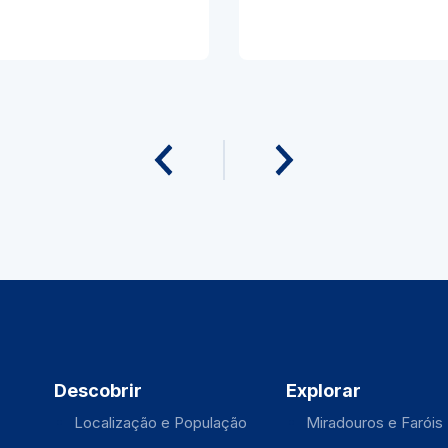
Descobrir
Explorar
Localização e População
Miradouros e Faróis