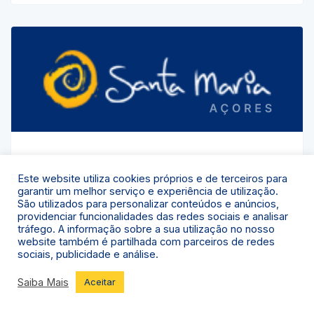
Os Marienses
Este website utiliza cookies próprios e de terceiros para
garantir um melhor serviço e experiência de utilização.
Morada
São utilizados para personalizar conteúdos e anúncios,
Rua do Mercado, Nº31-33, 9580-522, freguesia de
providenciar funcionalidades das redes sociais e analisar
Vila do Porto
tráfego. A informação sobre a sua utilização no nosso
website também é partilhada com parceiros de redes
Telefone(s)
sociais, publicidade e análise.
(+351) 911 854 696
Saiba Mais
Aceitar
Horário
Segunda a sexta-feira :12:00 às 15:00 | Descanso