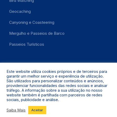
Bird Watching
Geocaching
Canyoning e Coasteering
Mergulho e Passeios de Barco
Passeios Turísticos
Este website utiliza cookies próprios e de terceiros para
garantir um melhor serviço e experiência de utilização.
São utilizados para personalizar conteúdos e anúncios,
providenciar funcionalidades das redes sociais e analisar
Santa Maria 2021 © Todos os Direitos Reservados.
tráfego. A informação sobre a sua utilização no nosso
website também é partilhada com parceiros de redes
sociais, publicidade e análise.
Saiba Mais
Aceitar