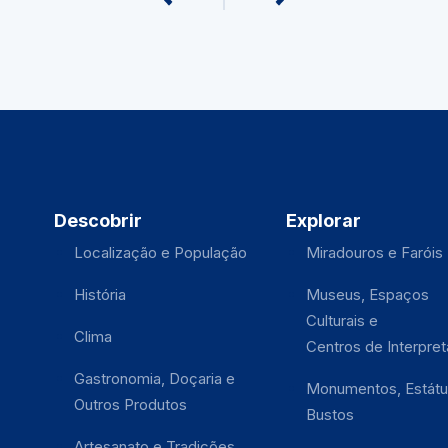
Descobrir
Explorar
Localização e População
Miradouros e Faróis
História
Museus, Espaços
Culturais e
Clima
Centros de Interpre
Gastronomia, Doçaria e
Monumentos, Estátu
Outros Produtos
Bustos
Artesanato e Tradições