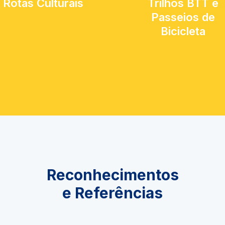
Rotas Culturais
Trilhos BTT e
Passeios de
Bicicleta
Reconhecimentos
e Referências