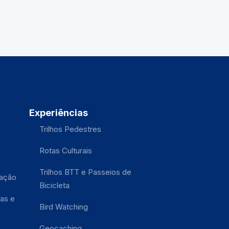
Experiências
Trilhos Pedestres
Rotas Culturais
Trilhos BTT e Passeios de
tação
Bicicleta
as e
Bird Watching
Geocaching