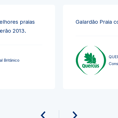
elhores praias
Galardão Praia c
verão 2013.
QUER
l Britânico
Cons