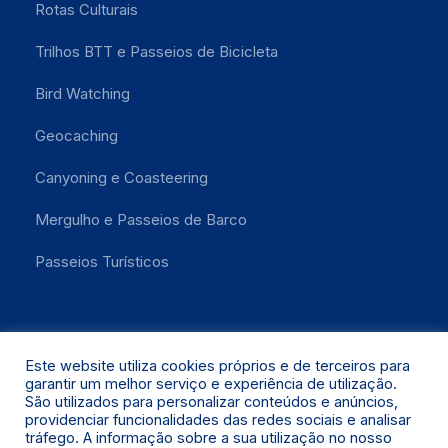
Rotas Culturais
Trilhos BTT e Passeios de Bicicleta
Bird Watching
Geocaching
Canyoning e Coasteering
Mergulho e Passeios de Barco
Passeios Turísticos
Este website utiliza cookies próprios e de terceiros para
garantir um melhor serviço e experiência de utilização.
São utilizados para personalizar conteúdos e anúncios,
providenciar funcionalidades das redes sociais e analisar
Santa Maria 2021 © Todos os Direitos Reservados.
tráfego. A informação sobre a sua utilização no nosso