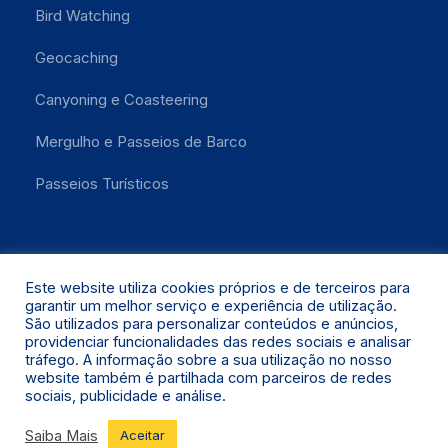
Bird Watching
Geocaching
Canyoning e Coasteering
Mergulho e Passeios de Barco
Passeios Turísticos
Este website utiliza cookies próprios e de terceiros para
garantir um melhor serviço e experiência de utilização.
São utilizados para personalizar conteúdos e anúncios,
providenciar funcionalidades das redes sociais e analisar
Santa Maria 2021 © Todos os Direitos Reservados.
tráfego. A informação sobre a sua utilização no nosso
website também é partilhada com parceiros de redes
sociais, publicidade e análise.
Saiba Mais
Aceitar