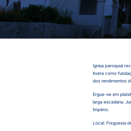
Igreja paroquial r
tivera como fundaçã
dos rendimentos d
Ergue-se em plataf
larga escadaria. Ju
Império.
Local: Freguesia 