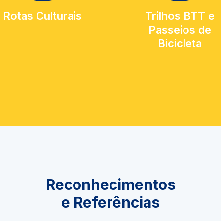
Rotas Culturais
Trilhos BTT e
Passeios de
Bicicleta
Reconhecimentos
e Referências