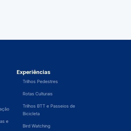
Experiências
Trilhos Pedestres
Rotas Culturais
Trilhos BTT e Passeios de
tação
Bicicleta
as e
Bird Watching