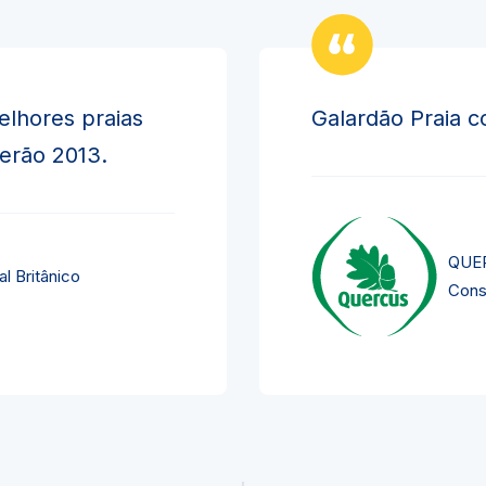
elhores praias
Galardão Praia c
verão 2013.
QUER
l Britânico
Cons