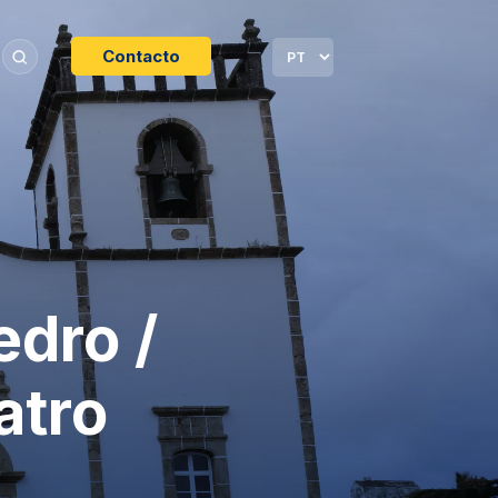
Contacto
edro /
atro