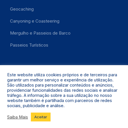
Geocaching
Canyoning e Coasteering
Mergulho e Passeios de Barco
Passeios Turísticos
Este website utiliza cookies próprios e de terceiros para
garantir um melhor serviço e experiência de utilização.
São utilizados para personalizar conteúdos e anúncios,
providenciar funcionalidades das redes sociais e analisar
Santa Maria 2021 © Todos os Direitos Reservados.
tráfego. A informação sobre a sua utilização no nosso
website também é partilhada com parceiros de redes
sociais, publicidade e análise.
Saiba Mais
Aceitar