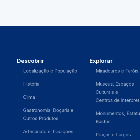
Descobrir
Explorar
Localização e População
Miradouros e Faróis
História
Museus, Espaços
Culturais e
Clima
Centros de Interpre
Gastronomia, Doçaria e
Monumentos, Estátu
Outros Produtos
Bustos
Artesanato e Tradições
Praças e Largos