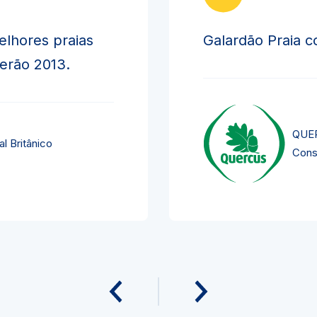
elhores praias
Galardão Praia c
verão 2013.
QUER
l Britânico
Cons