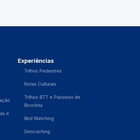
Experiências
Trilhos Pedestres
Rotas Culturais
Trilhos BTT e Passeios de
tação
Bicicleta
as e
Bird Watching
Geocaching