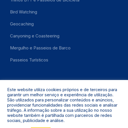
Bird Watching
Geocaching
Canyoning e Coasteering
Mergulho e Passeios de Barco
Passeios Turísticos
Este website utiliza cookies próprios e de terceiros para
garantir um melhor serviço e experiência de utilização.
São utilizados para personalizar conteúdos e anúncios,
providenciar funcionalidades das redes sociais e analisar
Santa Maria 2021 © Todos os Direitos Reservados.
tráfego. A informação sobre a sua utilização no nosso
website também é partilhada com parceiros de redes
sociais, publicidade e análise.