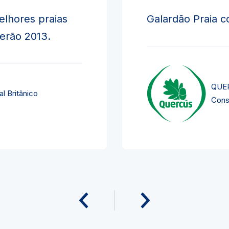
elhores praias
Galardão Praia c
verão 2013.
QUER
l Britânico
Cons