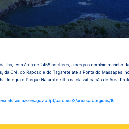
 da ilha, esta área de 2458 hectares, alberga o domínio marinho d
s, da Cré, do Raposo e do Tagarete até à Ponta do Massapês, no
lha. Integra o Parque Natural de Ilha na classificação de Área Pr
uesnaturais.azores.gov.pt/pt/parques/2/areasprotegidas/16