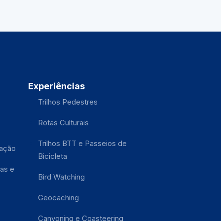
Experiências
Trilhos Pedestres
Rotas Culturais
Trilhos BTT e Passeios de
tação
Bicicleta
as e
Bird Watching
Geocaching
Canyoning e Coasteering