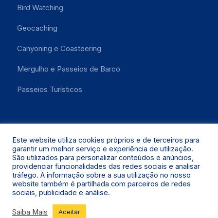
Bird Watching
Geocaching
Canyoning e Coasteering
Mergulho e Passeios de Barco
Passeios Turísticos
Este website utiliza cookies próprios e de terceiros para
garantir um melhor serviço e experiência de utilização.
São utilizados para personalizar conteúdos e anúncios,
providenciar funcionalidades das redes sociais e analisar
Santa Maria 2021 © Todos os Direitos Reservados.
tráfego. A informação sobre a sua utilização no nosso
website também é partilhada com parceiros de redes
sociais, publicidade e análise.
Saiba Mais
Aceitar