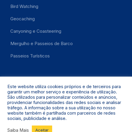
Bird Watching
Geocaching
Canyoning e Coasteering
Mergulho e Passeios de Barco
Passeios Turísticos
Este website utiliza cookies próprios e de terceiros para
garantir um melhor serviço e experiência de utilização.
São utilizados para personalizar conteúdos e anúncios,
providenciar funcionalidades das redes sociais e analisar
Santa Maria 2021 © Todos os Direitos Reservados.
tráfego. A informação sobre a sua utilização no nosso
website também é partilhada com parceiros de redes
sociais, publicidade e análise.
Saiba Mais
Aceitar